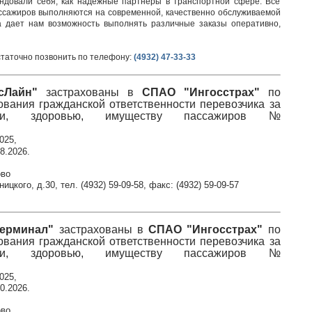
ндовали себя, как надежные партнеры в транспортной сфере. Все
 пассажиров выполняются на современной, качественно обслуживаемой
а дает нам возможность выполнять различные заказы оперативно,
статочно позвонить по телефону:
(4932) 47-33-33
сЛайн"
застрахованы в
СПАО "Ингосстрах"
по
ования гражданской ответственности перевозчика за
ни, здоровью, имуществу пассажиров №
025,
8.2026.
ово
цкого, д.30, тел. (4932) 59-09-58, факс: (4932) 59-09-57
ерминал"
застрахованы в
СПАО "Ингосстрах"
по
ования гражданской ответственности перевозчика за
ни, здоровью, имуществу пассажиров №
025,
0.2026.
ово