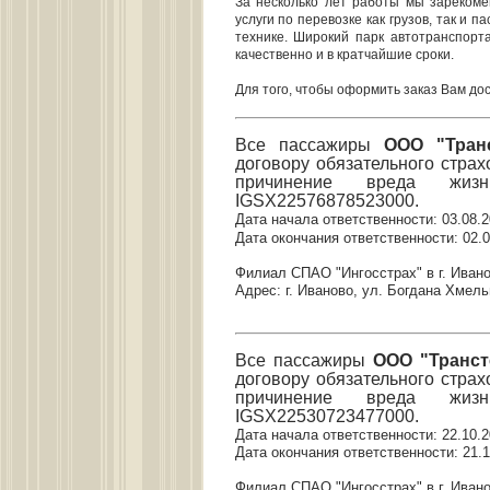
За несколько лет работы мы зарекоме
услуги по перевозке как грузов, так и
технике. Широкий парк автотранспорт
качественно и в кратчайшие сроки.
Для того, чтобы оформить заказ Вам до
Все пассажиры
ООО "Тран
договору обязательного страх
причинение вреда жиз
IGSX22576878523000.
Дата начала ответственности: 03.08.2
Дата окончания ответственности: 02.0
Филиал СПАО "Ингосстрах" в г. Иван
Адрес: г. Иваново, ул. Богдана Хмельни
Все пассажиры
ООО "Транст
договору обязательного страх
причинение вреда жиз
IGSX22530723477000.
Дата начала ответственности: 22.10.2
Дата окончания ответственности: 21.1
Филиал СПАО "Ингосстрах" в г. Иван